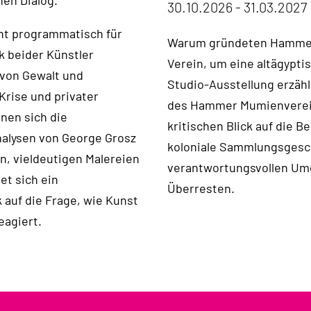
hen Dialog.
30.10.2026 - 31.03.2027
ht programmatisch für
Warum gründeten Hammer 
k beider Künstler
Verein, um eine altägypti
 von Gewalt und
Studio-Ausstellung erzähl
Krise und privater
des Hammer Mumienvereins
nen sich die
kritischen Blick auf die B
alysen von George Grosz
koloniale Sammlungsgesc
en, vieldeutigen Malereien
verantwortungsvollen Um
net sich ein
Überresten.
 auf die Frage, wie Kunst
eagiert.